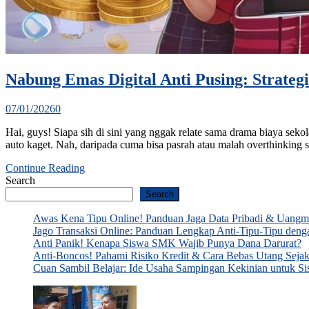
Nabung Emas Digital Anti Pusing: Strateg
07/01/2026
0
Hai, guys! Siapa sih di sini yang nggak relate sama drama biaya sekol
auto kaget. Nah, daripada cuma bisa pasrah atau malah overthinking s
Continue Reading
Search
Search
Awas Kena Tipu Online! Panduan Jaga Data Pribadi & Uang
Jago Transaksi Online: Panduan Lengkap Anti-Tipu-Tipu den
Anti Panik! Kenapa Siswa SMK Wajib Punya Dana Darurat?
Anti-Boncos! Pahami Risiko Kredit & Cara Bebas Utang Seja
Cuan Sambil Belajar: Ide Usaha Sampingan Kekinian untu