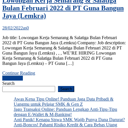
Lowongan Kerja Semarang & Salatiga
Bulan Februari 2022 di PT Guna Bangun
Jaya (Lemkra)
28/02/2022
as
0
Job title: Lowongan Kerja Semarang & Salatiga Bulan Februari
2022 di PT Guna Bangun Jaya (Lemkra) Company: Job description:
Lowongan Kerja Semarang & Salatiga Bulan Februari 2022 di PT
Guna Bangun Jaya (Lemkra) , , , WE’RE HIRING Lowongan
Kerja Semarang & Salatiga Bulan Februari 2022 di PT Guna
Bangun Jaya (Lemkra) – PT Guna […]
Continue Reading
Posts
Older posts
Search
navigation
Search
Awas Kena Tipu Online! Panduan Jaga Data Pribadi &
Uangmu untuk Pelajar SMK & Gen Z
Jago Transaksi Online: Panduan Lengkap Anti-Tipu-Tipu
dengan E-Wallet & M-Banking!
Anti Panik! Kenapa Siswa SMK Wajib Punya Dana Darurat?
Anti-Boncos! Pahami Risiko Kredit & Cara Bebas Utang