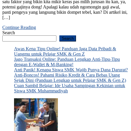
satu faktor yang bikin kita mikir keras pas milih jurusan itu kan, ya,
potensi gajinya dong! Apalagi kalau udah ngomongin gaji awal,
pasti pengeya yang langsung bikin dompet tebel, kan? Di artikel ini,
[…]
Continue Reading
Search
Search
Awas Kena Tipu Online! Panduan Jaga Data Pribadi &
Uangmu untuk Pelajar SMK & Gen Z
Jago Transaksi Online: Panduan Lengkap Anti-Tipu-Tipu
dengan E-Wallet & M-Banking!
Anti Panik! Kenapa Siswa SMK Wajib Punya Dana Darurat?
Anti-Boncos! Pahami Risiko Kredit & Cara Bebas Utang
Sejak Dini (Panduan Lengkap untuk Pelajar SMK & Gen Z)
Cuan Sambil Belajar: Ide Usaha Sampingan Kekinian untuk
Siswa SMK Muhammadiyah