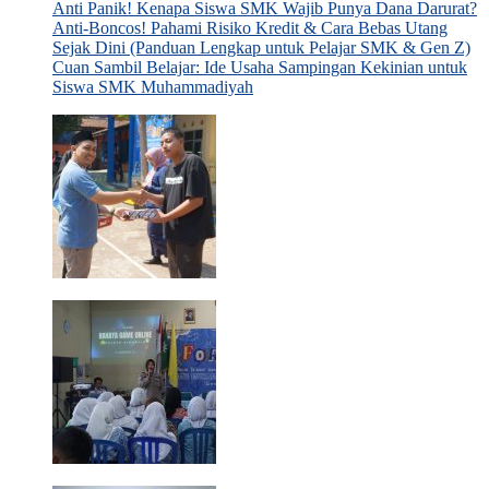
Anti Panik! Kenapa Siswa SMK Wajib Punya Dana Darurat?
Anti-Boncos! Pahami Risiko Kredit & Cara Bebas Utang
Sejak Dini (Panduan Lengkap untuk Pelajar SMK & Gen Z)
Cuan Sambil Belajar: Ide Usaha Sampingan Kekinian untuk
Siswa SMK Muhammadiyah