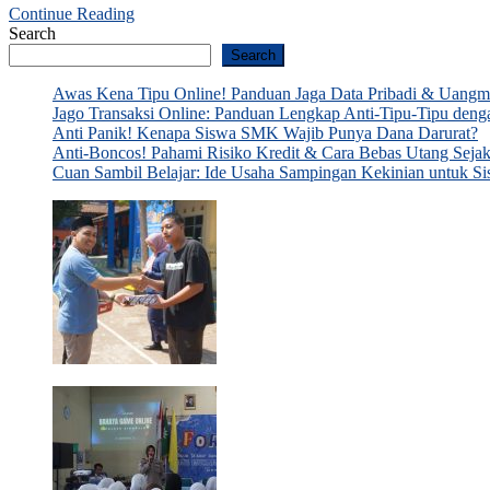
Continue Reading
Search
Search
Awas Kena Tipu Online! Panduan Jaga Data Pribadi & Uang
Jago Transaksi Online: Panduan Lengkap Anti-Tipu-Tipu den
Anti Panik! Kenapa Siswa SMK Wajib Punya Dana Darurat?
Anti-Boncos! Pahami Risiko Kredit & Cara Bebas Utang Seja
Cuan Sambil Belajar: Ide Usaha Sampingan Kekinian untu