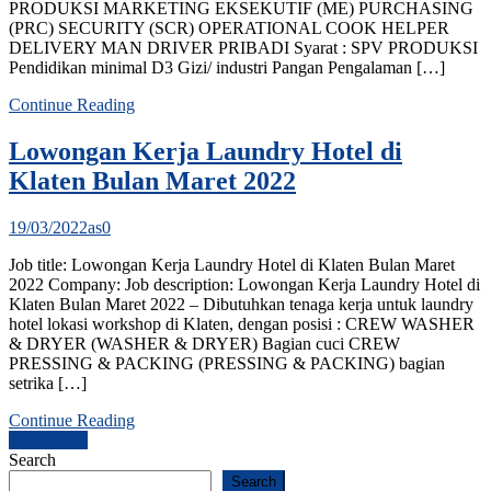
PRODUKSI MARKETING EKSEKUTIF (ME) PURCHASING
(PRC) SECURITY (SCR) OPERATIONAL COOK HELPER
DELIVERY MAN DRIVER PRIBADI Syarat : SPV PRODUKSI
Pendidikan minimal D3 Gizi/ industri Pangan Pengalaman […]
Continue Reading
Lowongan Kerja Laundry Hotel di
Klaten Bulan Maret 2022
19/03/2022
as
0
Job title: Lowongan Kerja Laundry Hotel di Klaten Bulan Maret
2022 Company: Job description: Lowongan Kerja Laundry Hotel di
Klaten Bulan Maret 2022 – Dibutuhkan tenaga kerja untuk laundry
hotel lokasi workshop di Klaten, dengan posisi : CREW WASHER
& DRYER (WASHER & DRYER) Bagian cuci CREW
PRESSING & PACKING (PRESSING & PACKING) bagian
setrika […]
Continue Reading
Posts
Older posts
Search
navigation
Search