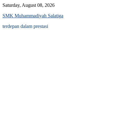
Skip
Saturday, August 08, 2026
to
SMK Muhammadiyah Salatiga
content
terdepan dalam prestasi