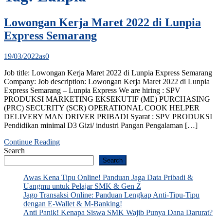
Lowongan Kerja Maret 2022 di Lunpia
Express Semarang
19/03/2022
as
0
Job title: Lowongan Kerja Maret 2022 di Lunpia Express Semarang
Company: Job description: Lowongan Kerja Maret 2022 di Lunpia
Express Semarang – Lunpia Express We are hiring : SPV
PRODUKSI MARKETING EKSEKUTIF (ME) PURCHASING
(PRC) SECURITY (SCR) OPERATIONAL COOK HELPER
DELIVERY MAN DRIVER PRIBADI Syarat : SPV PRODUKSI
Pendidikan minimal D3 Gizi/ industri Pangan Pengalaman […]
Continue Reading
Search
Search
Awas Kena Tipu Online! Panduan Jaga Data Pribadi &
Uangmu untuk Pelajar SMK & Gen Z
Jago Transaksi Online: Panduan Lengkap Anti-Tipu-Tipu
dengan E-Wallet & M-Banking!
Anti Panik! Kenapa Siswa SMK Wajib Punya Dana Darurat?