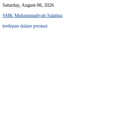
Skip
Saturday, August 08, 2026
to
SMK Muhammadiyah Salatiga
content
terdepan dalam prestasi