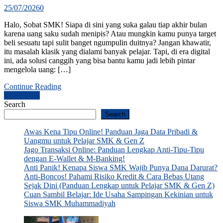
25/07/2026
0
Halo, Sobat SMK! Siapa di sini yang suka galau tiap akhir bulan
karena uang saku sudah menipis? Atau mungkin kamu punya target
beli sesuatu tapi sulit banget ngumpulin duitnya? Jangan khawatir,
itu masalah klasik yang dialami banyak pelajar. Tapi, di era digital
ini, ada solusi canggih yang bisa bantu kamu jadi lebih pintar
mengelola uang: […]
Continue Reading
Posts
Older posts
Search
navigation
Search
Awas Kena Tipu Online! Panduan Jaga Data Pribadi &
Uangmu untuk Pelajar SMK & Gen Z
Jago Transaksi Online: Panduan Lengkap Anti-Tipu-Tipu
dengan E-Wallet & M-Banking!
Anti Panik! Kenapa Siswa SMK Wajib Punya Dana Darurat?
Anti-Boncos! Pahami Risiko Kredit & Cara Bebas Utang
Sejak Dini (Panduan Lengkap untuk Pelajar SMK & Gen Z)
Cuan Sambil Belajar: Ide Usaha Sampingan Kekinian untuk
Siswa SMK Muhammadiyah