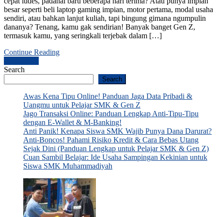
cepat ludes, padahal baru beberapa hari terima? Atau punya impian
besar seperti beli laptop gaming impian, motor pertama, modal usaha
sendiri, atau bahkan lanjut kuliah, tapi bingung gimana ngumpulin
dananya? Tenang, kamu gak sendirian! Banyak banget Gen Z,
termasuk kamu, yang seringkali terjebak dalam […]
Continue Reading
Posts
Older posts
Search
navigation
Search
Awas Kena Tipu Online! Panduan Jaga Data Pribadi &
Uangmu untuk Pelajar SMK & Gen Z
Jago Transaksi Online: Panduan Lengkap Anti-Tipu-Tipu
dengan E-Wallet & M-Banking!
Anti Panik! Kenapa Siswa SMK Wajib Punya Dana Darurat?
Anti-Boncos! Pahami Risiko Kredit & Cara Bebas Utang
Sejak Dini (Panduan Lengkap untuk Pelajar SMK & Gen Z)
Cuan Sambil Belajar: Ide Usaha Sampingan Kekinian untuk
Siswa SMK Muhammadiyah