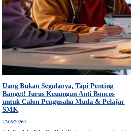
Uang Bukan Segalanya, Tapi Penting
Banget! Jurus Keuangan Anti Boncos
untuk Calon Pengusaha Muda & Pelajar
SMK
27/05/2026
0