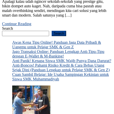
Apalagi kalau udah ngincer sekolah-sekolah yang prestige gitu,
bikin dompet auto kaget. Nah, daripada cuma bisa pasrah atau
malah overthinking sendiri, mendingan kita cari solusi yang lebih
smart dan modern. Salah satunya yang […]
Continue Reading
Search
Search
Awas Kena Tipu Online! Panduan Jaga Data Pribadi &
Uangmu untuk Pelajar SMK & Gen Z
Jago Transaksi Online: Panduan Lengkap Anti-Tipu-Tipu
dengan E-Wallet & M-Banking!
Anti Panik! Kenapa Siswa SMK Wajib Punya Dana Darurat?
Anti-Boncos! Pahami Risiko Kredit & Cara Bebas Utang
Sejak Dini (Panduan Lengkap untuk Pelajar SMK & Gen Z)
Cuan Sambil Belajar: Ide Usaha Sampingan Kekinian untuk
Siswa SMK Muhammadiyah