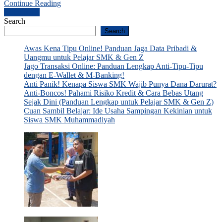
Continue Reading
Posts
Older posts
Search
navigation
Search
Awas Kena Tipu Online! Panduan Jaga Data Pribadi &
Uangmu untuk Pelajar SMK & Gen Z
Jago Transaksi Online: Panduan Lengkap Anti-Tipu-Tipu
dengan E-Wallet & M-Banking!
Anti Panik! Kenapa Siswa SMK Wajib Punya Dana Darurat?
Anti-Boncos! Pahami Risiko Kredit & Cara Bebas Utang
Sejak Dini (Panduan Lengkap untuk Pelajar SMK & Gen Z)
Cuan Sambil Belajar: Ide Usaha Sampingan Kekinian untuk
Siswa SMK Muhammadiyah