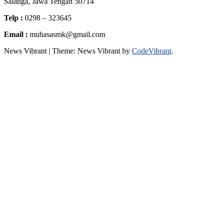
Salatiga, Jawa Tengah 50714
Telp :
0298 – 323645
Email :
muhasasmk@gmail.com
News Vibrant
|
Theme: News Vibrant by
CodeVibrant
.