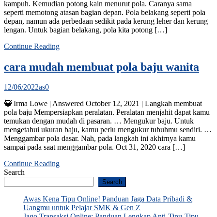
kampuh. Kemudian potong kain menurut pola. Caranya sama
seperti memotong atasan bagian depan. Pola belakang seperti pola
depan, namun ada perbedaan sedikit pada kerung leher dan kerung
lengan. Untuk bagian belakang, pola kita potong […]
Continue Reading
cara mudah membuat pola baju wanita
12/06/2022
as
0
🥷 Irma Lowe | Answered October 12, 2021 | Langkah membuat
pola baju Mempersiapkan peralatan. Peralatan menjahit dapat kamu
temukan dengan mudah di pasaran. … Mengukur baju. Untuk
mengetahui ukuran baju, kamu perlu mengukur tubuhmu sendiri. …
Menggambar pola dasar. Nah, pada langkah ini akhirnya kamu
sampai pada saat menggambar pola. Oct 31, 2020 cara […]
Continue Reading
Search
Search
Awas Kena Tipu Online! Panduan Jaga Data Pribadi &
Uangmu untuk Pelajar SMK & Gen Z
Jago Transaksi Online: Panduan Lengkap Anti-Tipu-Tipu