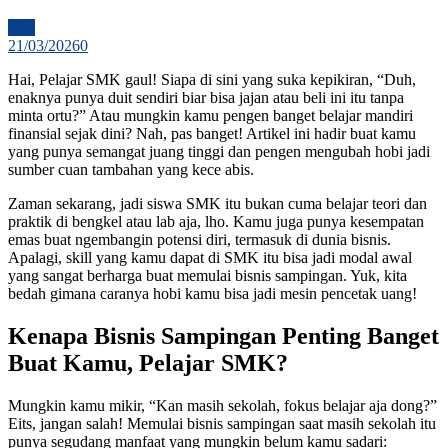
Tips
21/03/2026
0
Hai, Pelajar SMK gaul! Siapa di sini yang suka kepikiran, “Duh,
enaknya punya duit sendiri biar bisa jajan atau beli ini itu tanpa
minta ortu?” Atau mungkin kamu pengen banget belajar mandiri
finansial sejak dini? Nah, pas banget! Artikel ini hadir buat kamu
yang punya semangat juang tinggi dan pengen mengubah hobi jadi
sumber cuan tambahan yang kece abis.
Zaman sekarang, jadi siswa SMK itu bukan cuma belajar teori dan
praktik di bengkel atau lab aja, lho. Kamu juga punya kesempatan
emas buat ngembangin potensi diri, termasuk di dunia bisnis.
Apalagi, skill yang kamu dapat di SMK itu bisa jadi modal awal
yang sangat berharga buat memulai bisnis sampingan. Yuk, kita
bedah gimana caranya hobi kamu bisa jadi mesin pencetak uang!
Kenapa Bisnis Sampingan Penting Banget
Buat Kamu, Pelajar SMK?
Mungkin kamu mikir, “Kan masih sekolah, fokus belajar aja dong?”
Eits, jangan salah! Memulai bisnis sampingan saat masih sekolah itu
punya segudang manfaat yang mungkin belum kamu sadari: