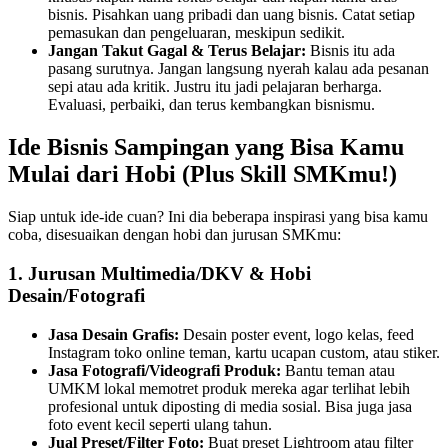
bisnis. Pisahkan uang pribadi dan uang bisnis. Catat setiap
pemasukan dan pengeluaran, meskipun sedikit.
Jangan Takut Gagal & Terus Belajar:
Bisnis itu ada
pasang surutnya. Jangan langsung nyerah kalau ada pesanan
sepi atau ada kritik. Justru itu jadi pelajaran berharga.
Evaluasi, perbaiki, dan terus kembangkan bisnismu.
Ide Bisnis Sampingan yang Bisa Kamu
Mulai dari Hobi (Plus Skill SMKmu!)
Siap untuk ide-ide cuan? Ini dia beberapa inspirasi yang bisa kamu
coba, disesuaikan dengan hobi dan jurusan SMKmu:
1. Jurusan Multimedia/DKV & Hobi
Desain/Fotografi
Jasa Desain Grafis:
Desain poster event, logo kelas, feed
Instagram toko online teman, kartu ucapan custom, atau stiker.
Jasa Fotografi/Videografi Produk:
Bantu teman atau
UMKM lokal memotret produk mereka agar terlihat lebih
profesional untuk diposting di media sosial. Bisa juga jasa
foto event kecil seperti ulang tahun.
Jual Preset/Filter Foto:
Buat preset Lightroom atau filter