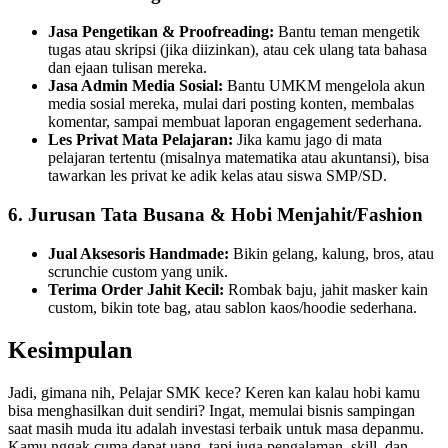
Jasa Pengetikan & Proofreading:
Bantu teman mengetik
tugas atau skripsi (jika diizinkan), atau cek ulang tata bahasa
dan ejaan tulisan mereka.
Jasa Admin Media Sosial:
Bantu UMKM mengelola akun
media sosial mereka, mulai dari posting konten, membalas
komentar, sampai membuat laporan engagement sederhana.
Les Privat Mata Pelajaran:
Jika kamu jago di mata
pelajaran tertentu (misalnya matematika atau akuntansi), bisa
tawarkan les privat ke adik kelas atau siswa SMP/SD.
6. Jurusan Tata Busana & Hobi Menjahit/Fashion
Jual Aksesoris Handmade:
Bikin gelang, kalung, bros, atau
scrunchie custom yang unik.
Terima Order Jahit Kecil:
Rombak baju, jahit masker kain
custom, bikin tote bag, atau sablon kaos/hoodie sederhana.
Kesimpulan
Jadi, gimana nih, Pelajar SMK kece? Keren kan kalau hobi kamu
bisa menghasilkan duit sendiri? Ingat, memulai bisnis sampingan
saat masih muda itu adalah investasi terbaik untuk masa depanmu.
Kamu nggak cuma dapat uang, tapi juga pengalaman, skill, dan