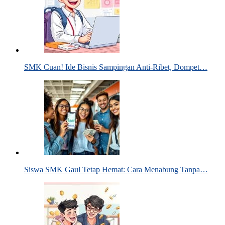
SMK Cuan! Ide Bisnis Sampingan Anti-Ribet, Dompet…
Siswa SMK Gaul Tetap Hemat: Cara Menabung Tanpa…