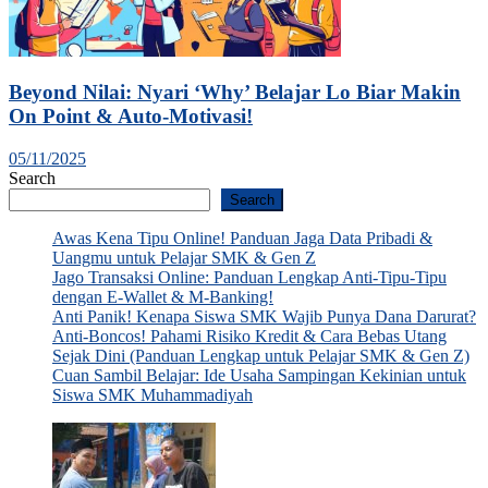
Beyond Nilai: Nyari ‘Why’ Belajar Lo Biar Makin
On Point & Auto-Motivasi!
05/11/2025
Search
Search
Awas Kena Tipu Online! Panduan Jaga Data Pribadi &
Uangmu untuk Pelajar SMK & Gen Z
Jago Transaksi Online: Panduan Lengkap Anti-Tipu-Tipu
dengan E-Wallet & M-Banking!
Anti Panik! Kenapa Siswa SMK Wajib Punya Dana Darurat?
Anti-Boncos! Pahami Risiko Kredit & Cara Bebas Utang
Sejak Dini (Panduan Lengkap untuk Pelajar SMK & Gen Z)
Cuan Sambil Belajar: Ide Usaha Sampingan Kekinian untuk
Siswa SMK Muhammadiyah