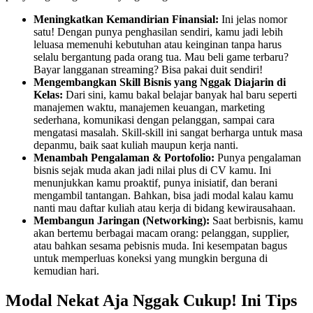
Meningkatkan Kemandirian Finansial:
Ini jelas nomor
satu! Dengan punya penghasilan sendiri, kamu jadi lebih
leluasa memenuhi kebutuhan atau keinginan tanpa harus
selalu bergantung pada orang tua. Mau beli game terbaru?
Bayar langganan streaming? Bisa pakai duit sendiri!
Mengembangkan Skill Bisnis yang Nggak Diajarin di
Kelas:
Dari sini, kamu bakal belajar banyak hal baru seperti
manajemen waktu, manajemen keuangan, marketing
sederhana, komunikasi dengan pelanggan, sampai cara
mengatasi masalah. Skill-skill ini sangat berharga untuk masa
depanmu, baik saat kuliah maupun kerja nanti.
Menambah Pengalaman & Portofolio:
Punya pengalaman
bisnis sejak muda akan jadi nilai plus di CV kamu. Ini
menunjukkan kamu proaktif, punya inisiatif, dan berani
mengambil tantangan. Bahkan, bisa jadi modal kalau kamu
nanti mau daftar kuliah atau kerja di bidang kewirausahaan.
Membangun Jaringan (Networking):
Saat berbisnis, kamu
akan bertemu berbagai macam orang: pelanggan, supplier,
atau bahkan sesama pebisnis muda. Ini kesempatan bagus
untuk memperluas koneksi yang mungkin berguna di
kemudian hari.
Modal Nekat Aja Nggak Cukup! Ini Tips