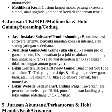
motor/mobil.
Modifikasi Kecil:
Custom lampu motor, pasang aksesoris
simpel, atau upgrade komponen kecil di kendaraan teman.
4. Jurusan TKJ/RPL/Multimedia & Hobi
Gaming/Streaming/Coding
Jasa Instalasi Software/Troubleshooting:
Bantu instalasi
software tertentu, perbaiki masalah koneksi internet, atau
setting jaringan sederhana.
Jual Item Game/Joki Game (jika etis):
Jika kamu pro di
game tertentu, bisa tawarkan jasa joki (mainkan akun orang
lain untuk naik rank) atau jual item-item langka (pastikan
tidak melanggar aturan game ya!).
Bikin Konten Tutorial/Review Game:
Buat chael YouTube
atau akun TikTok yang berisi tips & trik game, review game
baru, atau live streaming. Jika audiensnya banyak, bisa
monetisasi.
Bikin Website Sederhana/Landing Page:
Tawarkan jasa
pembuatan website profil diri, portofolio, atau landing page
toko online sederhana untuk UMKM.
5. Jurusan Akuntansi/Perkantoran & Hobi
Menulis/Ketik/Organisir