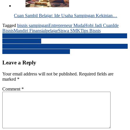
Cuan Sambil Belajar: Ide Usaha Sampingan Kekinian…
Tagged
bisnis sampingan
Entrepreneur Muda
Hobi Jadi Cuan
Ide
Bisnis
Mandiri Finansial
pelajar
Siswa SMK
Tips Bisnis
Post
Anti Bokek Club: Jurus Jitu Mengelola Uang Saku ala Pelajar SMK
Sampai Akhir Bulan!
navigation
Anti Bokek di SMK! Rahasia Menabung Cerdas Buat Dana Darurat
& Wujudkan Impian Masa Depanmu
Leave a Reply
Your email address will not be published.
Required fields are
marked
*
Comment
*