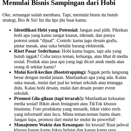
Memulai Bisnis Sampingan dari Hobi
Oke, semangat sudah membara. Tapi, memulai bisnis itu butuh
strategi, Bro & Sis! Ini dia tips jitu buat kamu:
Identifikasi Hobi yang Potensial:
Jangan asal pilih. Pikirkan
hobi apa yang kamu sangat kuasai, nikmati, dan punya
potensi untuk “dijual”. Contoh: kamu jago desain grafis,
pintar masak, atau suka betulin barang elektronik.
Riset Pasar Sederhana:
Hobi kamu bagus, tapi ada yang
butuh nggak? Coba tanya teman, keluarga, atau lihat di media
sosial. Produk atau jasa apa yang lagi dicari anak muda atau
orang di sekitar kamu?
Mulai Kecil-kecilan (Bootstrapping):
Nggak perlu langsung
besar dengan modal jutaan. Manfaatkan apa yang ada. Kalau
suka masak, mulai dari jual ke teman sekolah atau tetangga
dulu. Kalau hobi desain, mulai dari desain poster event
sekolah.
Promosi Gila-gilaan (tapi terarah!):
Manfaatkan kekuatan
media sosial! Bikin akun Instagram atau TikTok khusus
bisnismu. Foto produkmu yang menarik, bikin video reels
yang informatif atau lucu. Minta teman-teman bantu share.
Jangan lupa, promosi dari mulut ke mulut itu powerful!
Manajemen Waktu dan Keuangan:
Ini krusial! Buat jadwal
khusus kapan kamu fokus belajar dan kapan kamu urus