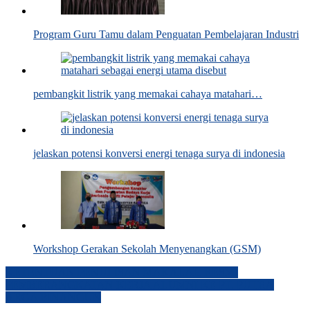
Program Guru Tamu dalam Penguatan Pembelajaran Industri
pembangkit listrik yang memakai cahaya matahari…
jelaskan potensi konversi energi tenaga surya di indonesia
Workshop Gerakan Sekolah Menyenangkan (GSM)
Post
KETENTUAN PENULISAN MAKALAH RESMI
PEMBERANGKATAN KERJA ALUMNI KE PT. PUTRA
navigation
ARGA BINANGUN