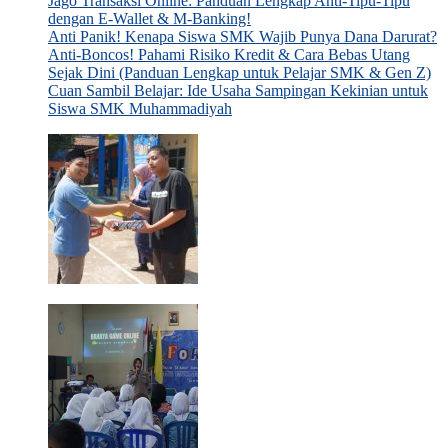
Jago Transaksi Online: Panduan Lengkap Anti-Tipu-Tipu
dengan E-Wallet & M-Banking!
Anti Panik! Kenapa Siswa SMK Wajib Punya Dana Darurat?
Anti-Boncos! Pahami Risiko Kredit & Cara Bebas Utang
Sejak Dini (Panduan Lengkap untuk Pelajar SMK & Gen Z)
Cuan Sambil Belajar: Ide Usaha Sampingan Kekinian untuk
Siswa SMK Muhammadiyah