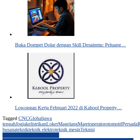
Buka Dompet Dolar dengan Skill Desainmu: Peluang…
Lowongan Kerja Februari 2022 di Kabool Property…
Tagged
CNC
Global
jawa
tengah
Jogja
kelistrikan
Loker
Magelang
Maret
operator
otomotif
Persada
R
busana
teknik
teknik elektro
teknik mesin
Teknisi
Post
QC & Product Development